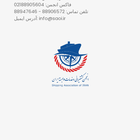
فاکس انجمن: 02188905604
تلفن تماس: 88906572 - 88947646
آدرس ایمیل: info@saoi.ir