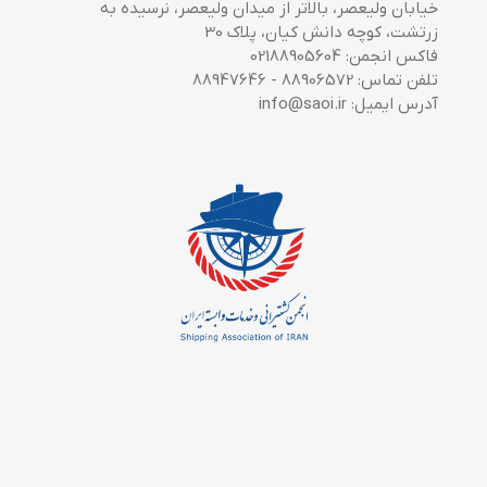
خیابان ولیعصر، بالاتر از میدان ولیعصر، نرسیده به
زرتشت، کوچه دانش کیان، پلاک 30
فاکس انجمن: 02188905604
تلفن تماس: 88906572 - 88947646
آدرس ایمیل: info@saoi.ir