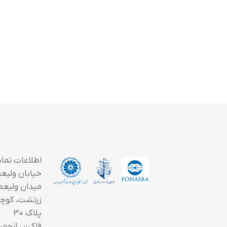
اطلاعات تما
خیابان ولیعصر
میدان ولیعص
زرتشت، کوچه
پلاک 30
فاکس انجمن