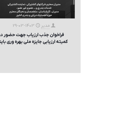
مدیر
1403-03-29
فراخوان جذب ارزياب جهت حضور در
كميته ارزيابی جايزه ملی بهره وری باين