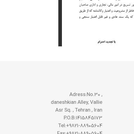
Adress:No.30 ,
daneshkian Alley, Vallie
Asr Sq. , Tehran , Iran
P.O.B:1415845173
Tel:+9821-88905604
Fax:+9821-88905604