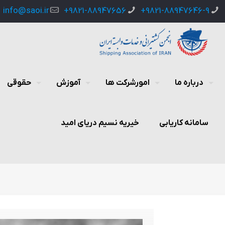
info@saoi.ir
9821-88947656+
9821-88947646-9+
درباره ما
امورشرکت ها
آموزش
حقوقی
سامانه کاریابی
خیریه نسیم دریای امید