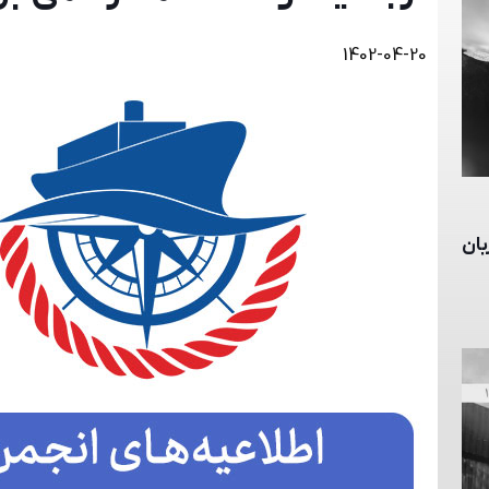
1402-04-20
WAR RISK به زبان