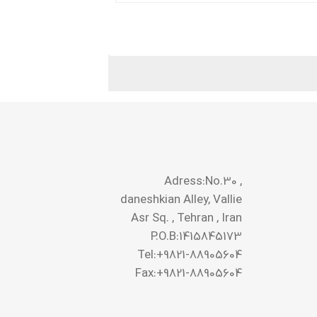
Adress:No.30 ,
daneshkian Alley, Vallie
Asr Sq. , Tehran , Iran
P.O.B:1415845173
Tel:+9821-88905604
Fax:+9821-88905604