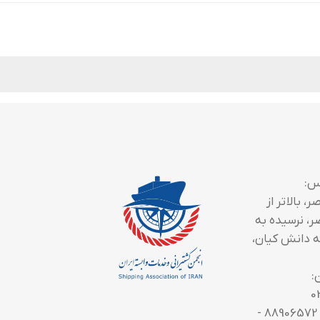
س:
، بالاتر از
ر، نرسیده به
 دانش کیان،
:
0
تلفن تماس: 88906572 -