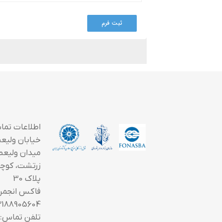
اطلاعات تما
خیابان ولیعصر
میدان ولیعص
زرتشت، کوچه
پلاک 30
فاکس انجمن
2188905604