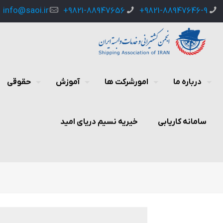
info@saoi.ir
9821-88947656+
9821-88947646-9+
درباره ما
امورشرکت ها
آموزش
حقوقی
سامانه کاریابی
خیریه نسیم دریای امید