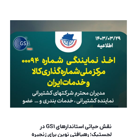
نقش حیاتی استاندارهای GS1 در
لجستیک؛ رهیافتی نوین برای زنجیره