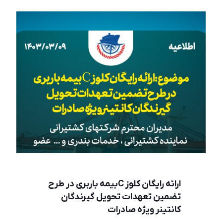
ارائه رايگان كلوز Cبيمه باربری در طرح
تضمين تعهدات تحويل گيرندگان
كانتينر ويژه صادرات