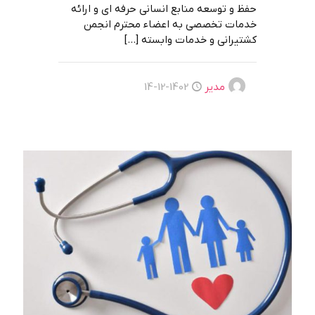
ﺣﻔﻆ و ﺗﻮﺳﻌﻪ ﻣﻨﺎﺑﻊ اﻧﺴﺎﻧﯽ ﺣﺮﻓﻪ اي و اراﺋﻪ
ﺧﺪﻣﺎت ﺗﺨﺼﺼﯽ ﺑﻪ اﻋﻀﺎء ﻣﺤﺘﺮم اﻧﺠﻤﻦ
ﮐﺸﺘﯿﺮاﻧﯽ و ﺧﺪﻣﺎت واﺑﺴﺘﻪ
[…]
مدیر
1402-12-14