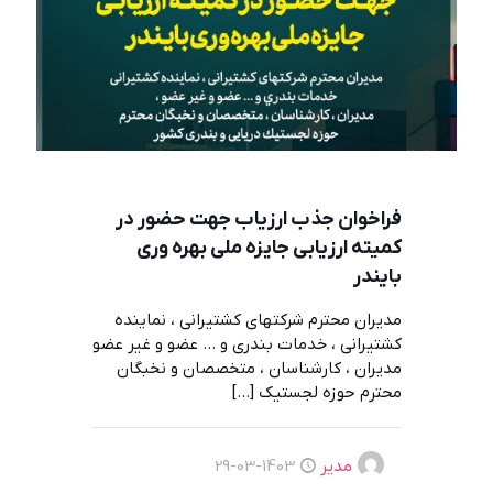
فراخوان جذب ارزياب جهت حضور در
كميته ارزيابی جايزه ملی بهره وری
بايندر
مديران محترم شركتهاي كشتيراني ، نماينده
كشتيراني ، خدمات بندري و … عضو و غير عضو
مديران ، كارشناسان ، متخصصان و نخبگان
محترم حوزه لجستيك
[…]
مدیر
1403-03-29