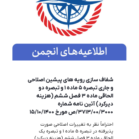
شفاف سازي رويه هاي پيشين اصلاحي
و جاري تبصره ٥ ماده ١ و تبصره دو
الحاقي ماده ٣ فصل ششم (هزينه
ديركرد) آئين نامه شماره
٣٧١٣/٠٠/٣٠٠٠/ص مورخ ١٥/١٠/١٤٠٠
احتراماً نظر به تغييرات اصلاحي صورت
پذيرفته در تبصره 5 ماده 1 و تبصره يك
الحاقي ماده 3 فصل ششم (هزينه ديركرد)