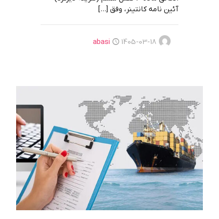
آئين نامه كانتينر، وفق
[…]
abasi
1405-03-18