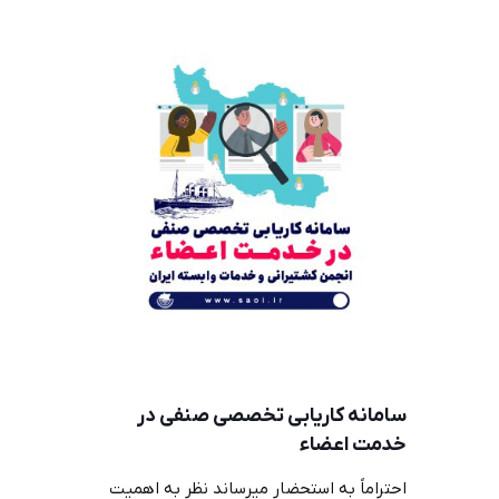
ﺳﺎﻣﺎﻧﻪ ﮐﺎرﯾﺎﺑﯽ ﺗﺨﺼﺼﯽ ﺻﻨﻔﯽ در
خدمت اعضاء
اﺣﺘﺮاﻣﺎً ﺑﻪ اﺳﺘﺤﻀﺎر ﻣﯿﺮﺳﺎﻧﺪ ﻧﻈﺮ ﺑﻪ اﻫﻤﯿﺖ