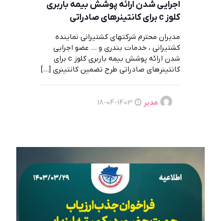
اجرايی شدن ارائه پوشش بيمه باربری
كلوز c برای كانتينرهای صادراتی
مديران محترم شركتهای كشتيرانی نماينده
كشتيرانی ، خدمات بندری و … عضو اجرايی
شدن ارائه پوشش بيمه باربری كلوز c برای
كانتينرهای صادراتی طرح تضمين كانتينری
[…]
مدیر
1403-04-18