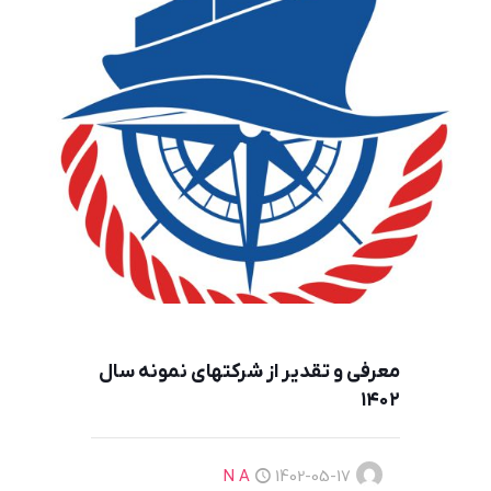
معرفي و تقدير از شركتهاي نمونه سال
١٤٠٢
N A
1402-05-17