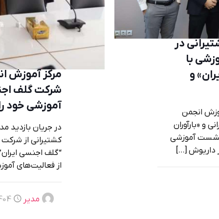
یرانی در
زشی با
مرکز آموزش ان
ران» و
شرکت گلف اجن
آموزشی خود را
موزش انجمن
ی و «بارآوران
در جریان بازدید مد
، نشست آموزشی
کشتیرانی از شرکت 
 داریوش
[…]
“گلف اجنسی ایران”
از فعالیت‌های آموز
مدیر
04-08-10