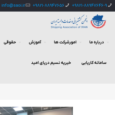
info@saoi.ir
9821-88947656+
9821-88947646-9+
درباره ما
امورشرکت ها
آموزش
حقوقی
سامانه کاریابی
خیریه نسیم دریای امید