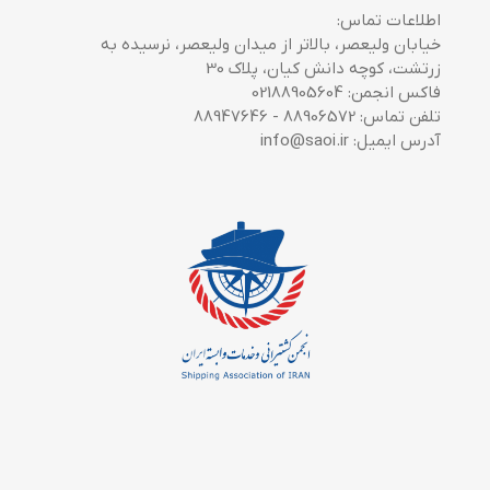
اطلاعات تماس:
خیابان ولیعصر، بالاتر از میدان ولیعصر، نرسیده به
زرتشت، کوچه دانش کیان، پلاک 30
فاکس انجمن: 02188905604
تلفن تماس: 88906572 - 88947646
آدرس ایمیل: info@saoi.ir