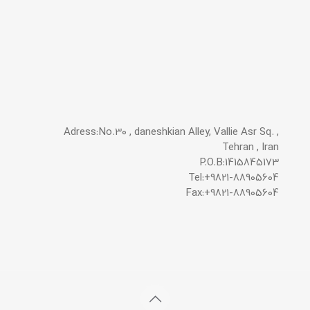
Adress:No.30 , daneshkian Alley, Vallie Asr Sq. ,
Tehran , Iran
P.O.B:1415845173
Tel:+9821-88905604
Fax:+9821-88905604