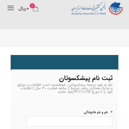
0
۰ ریال