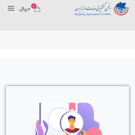
0
۰ ریال