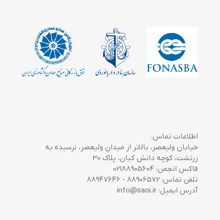
اطلاعات تماس:
خیابان ولیعصر، بالاتر از میدان ولیعصر، نرسیده به
زرتشت، کوچه دانش کیان، پلاک 30
فاکس انجمن: 02188905604
تلفن تماس: 88906572 - 88947646
آدرس ایمیل: info@saoi.ir