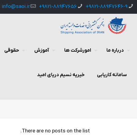
info@saoi.ir
9821-88947656+
9821-88947646-9+
درباره ما
امورشرکت ها
آموزش
حقوقی
سامانه کاریابی
خیریه نسیم دریای امید
There are no posts on the list.