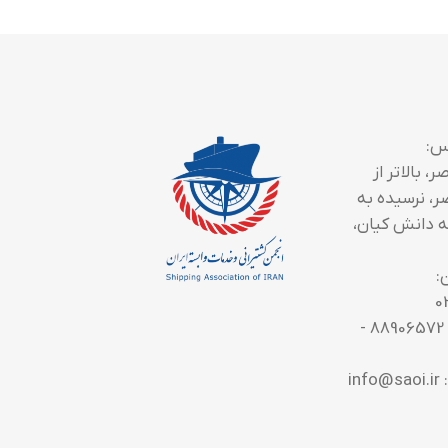
س:
، بالاتر از
ر، نرسیده به
 دانش کیان،
:
0
تلفن تماس: 88906572 -
in