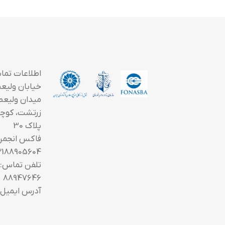
اطلاعات تما
خیابان ولیعصر
میدان ولیعص
زرتشت، کوچه
پلاک 30
فاکس انجمن
2188905604
88947646
آدرس ایمیل: fo@saoi.ir