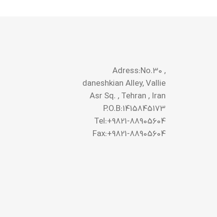
Adress:No.30 ,
daneshkian Alley, Vallie
Asr Sq. , Tehran , Iran
P.O.B:1415845173
Tel:+9821-88905604
Fax:+9821-88905604