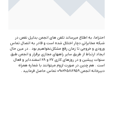
احتراما، به اطلاع ميرساند تلفن هاي انجمن بدليل نقص در
شبكه مخابراتي دچار اختلال شده است و قادر به اتصال تماس
ورودي و خروجي تا زمان رفع مشكل نخواهيم بود . در عين حال
ايجاد ارتباط از طريق ساير راههاي مجازي برقرار و انجمن طبق
سنوات پيشين و در روزهاي كاري 27 و 28 اسفند داير و فعال
است . هم چنين در صورت لزوم ميتوانند با شماره همراه
دبيرخانه انجمن 09026588959 تماس حاصل فرماييد .