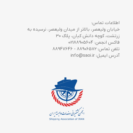
اطلاعات تماس:
خیابان ولیعصر، بالاتر از میدان ولیعصر، نرسیده به
زرتشت، کوچه دانش کیان، پلاک 30
فاکس انجمن: 02188905604
تلفن تماس: 88906572 - 88947646
آدرس ایمیل: info@saoi.ir