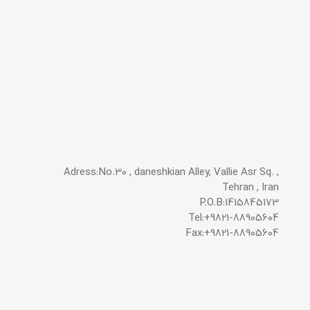
Adress:No.30 , daneshkian Alley, Vallie Asr Sq. ,
Tehran , Iran
P.O.B:1415845173
Tel:+9821-88905604
Fax:+9821-88905604