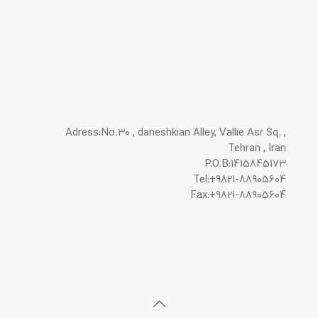
Adress:No.30 , daneshkian Alley, Vallie Asr Sq. ,
Tehran , Iran
P.O.B:1415845173
Tel:+9821-88905604
Fax:+9821-88905604