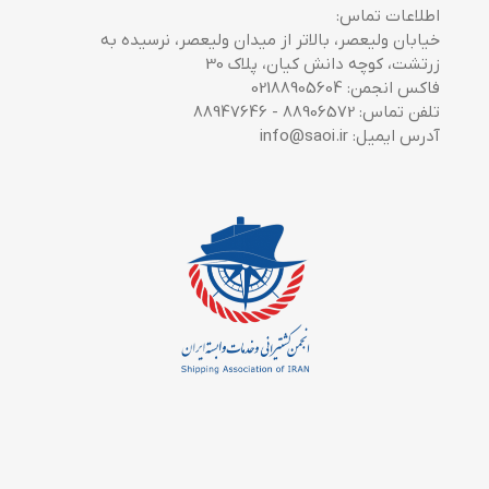
اطلاعات تماس:
خیابان ولیعصر، بالاتر از میدان ولیعصر، نرسیده به
زرتشت، کوچه دانش کیان، پلاک 30
فاکس انجمن: 02188905604
تلفن تماس: 88906572 - 88947646
آدرس ایمیل: info@saoi.ir