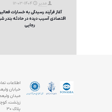
مدیر
1404-03-12
آغاز فرآیند رسیدگی به خسارات فعالي
اقتصادی آسيب ديده در حادثه بندر ش
رجايی
اطلاعات تما
خیابان ولیعصر
میدان ولیعص
زرتشت، کوچه
پلاک 30