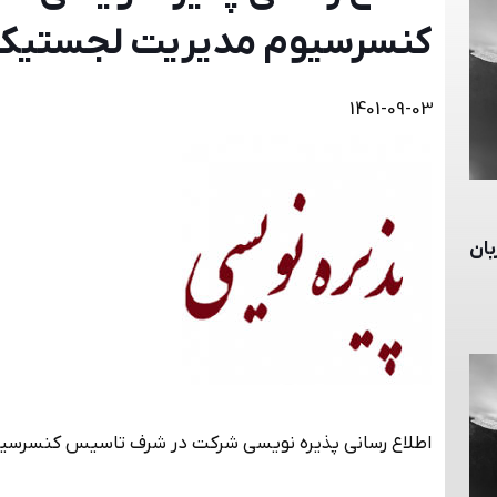
كنسرسيوم مديريت لجستيك ا
1401-09-03
WAR RISK به زبان
اطلاع رسانی پذيره نويسی شركت در شرف تاسيس كنسرسيو