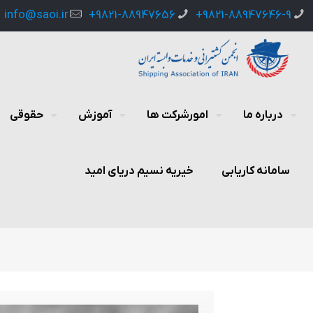
info@saoi.ir
9821-88947656+
9821-88947646-9+
درباره ما
امورشرکت ها
آموزش
حقوقی
سامانه کاریابی
خیریه نسیم دریای امید