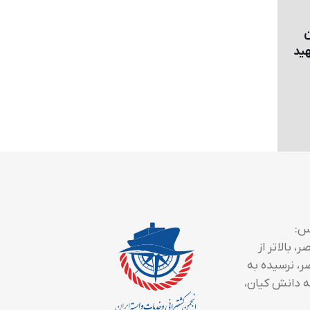
ن
هيد
س:
، بالاتر از
ر، نرسیده به
 دانش کیان،