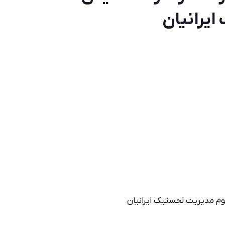
يرانيان
م مديريت لجستيك ايرانيان