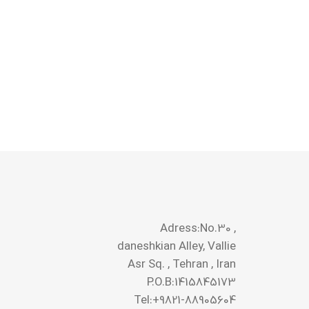
Adress:No.30 ,
daneshkian Alley, Vallie
Asr Sq. , Tehran , Iran
P.O.B:1415845173
Tel:+9821-88905604