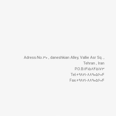
Adress:No.30 , daneshkian Alley, Vallie Asr Sq. ,
Tehran , Iran
P.O.B:1415845173
Tel:+9821-88905604
Fax:+9821-88905604