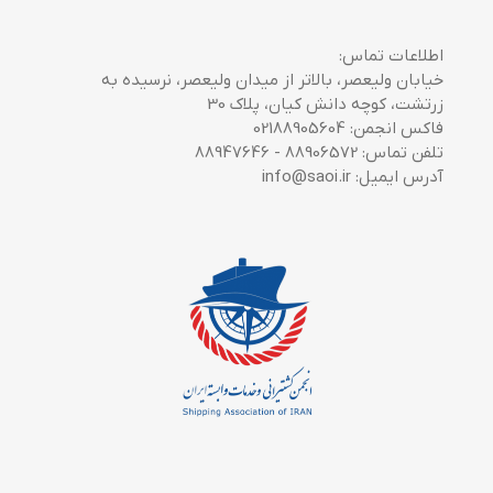
اطلاعات تماس:
خیابان ولیعصر، بالاتر از میدان ولیعصر، نرسیده به
زرتشت، کوچه دانش کیان، پلاک 30
فاکس انجمن: 02188905604
تلفن تماس: 88906572 - 88947646
آدرس ایمیل: info@saoi.ir