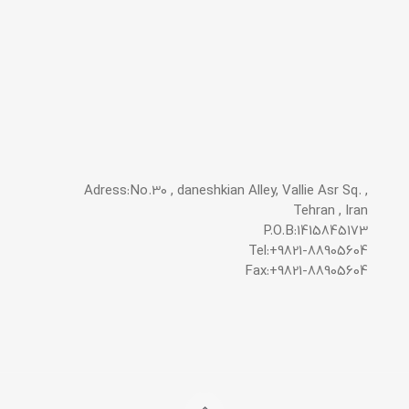
Adress:No.30 , daneshkian Alley, Vallie Asr Sq. ,
Tehran , Iran
P.O.B:1415845173
Tel:+9821-88905604
Fax:+9821-88905604