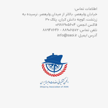
اطلاعات تماس:
خیابان ولیعصر، بالاتر از میدان ولیعصر، نرسیده به
زرتشت، کوچه دانش کیان، پلاک 30
فاکس انجمن: 02188905604
تلفن تماس: 88906572 - 88947646
آدرس ایمیل: info@saoi.ir