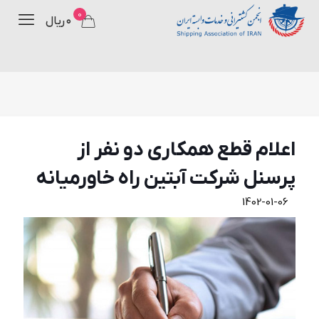
0
۰ ریال
اعلام قطع همكاری دو نفر از
پرسنل شركت آبتين راه خاورميانه
1402-01-06