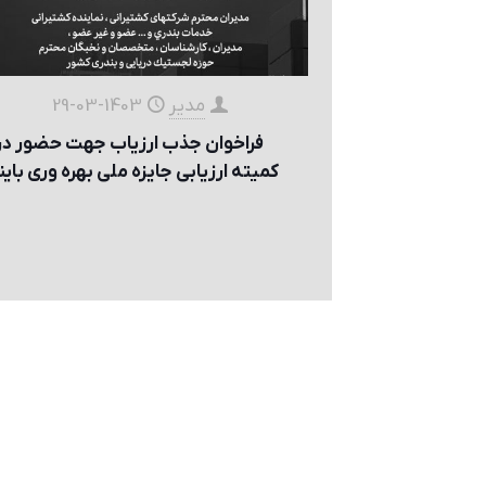
مدیر
1403-03-29
فراخوان جذب ارزياب جهت حضور در
كميته ارزيابی جايزه ملی بهره وری باين