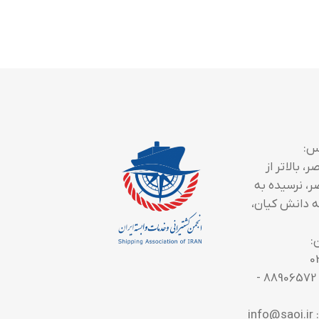
س:
، بالاتر از
ر، نرسیده به
 دانش کیان،
:
0
تلفن تماس: 88906572 -
in