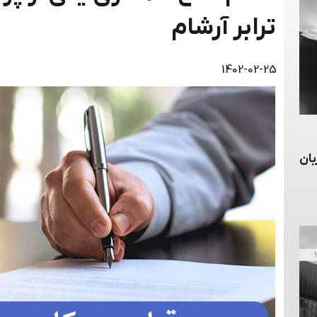
ترابر آرشام
1402-02-25
WAR RISK به زبان