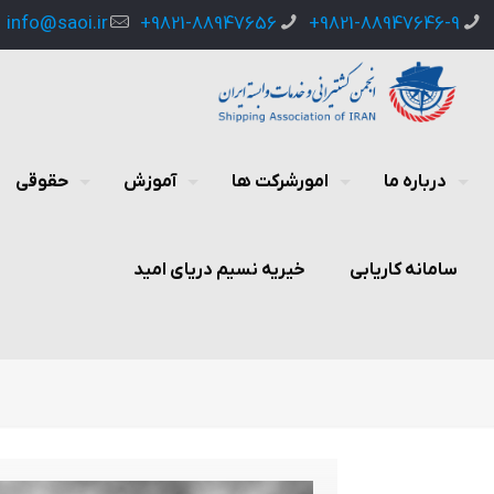
info@saoi.ir
9821-88947656+
9821-88947646-9+
درباره ما
امورشرکت ها
آموزش
حقوقی
سامانه کاریابی
خیریه نسیم دریای امید