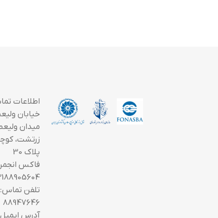
اطلاعات تما
خیابان ولیعصر
میدان ولیعص
زرتشت، کوچه
پلاک 30
فاکس انجمن
2188905604
88947646
آدرس ایمیل: fo@saoi.ir