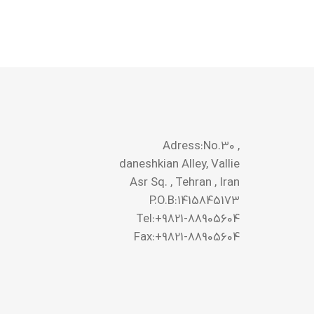
Adress:No.30 ,
daneshkian Alley, Vallie
Asr Sq. , Tehran , Iran
P.O.B:1415845173
Tel:+9821-88905604
Fax:+9821-88905604