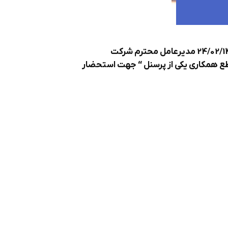
احتراما، به پیوست تصویر نامه شماره 1402201 مورخ 24/02/1402 مدیرعامل محترم شرکت
طع همکاری یکی از پرسنل “
جهت استحضار