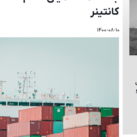
كانتينر
1400-08-10