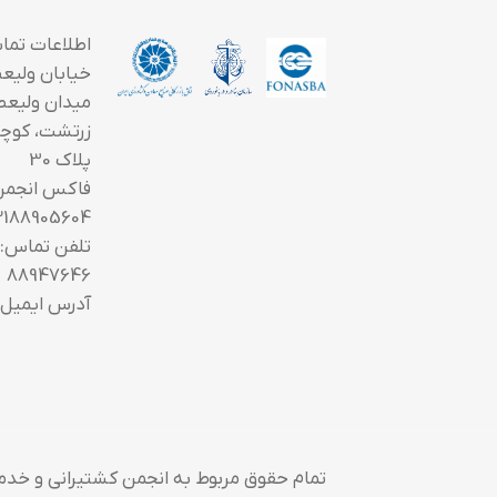
اطلاعات تما
خیابان ولیعصر
میدان ولیعص
زرتشت، کوچه
پلاک 30
فاکس انجمن
2188905604
88947646
آدرس ایمیل: fo@saoi.ir
تمام حقوق مربوط به انجمن کشتیرانی و خدم