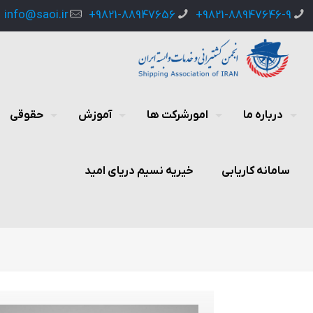
info@saoi.ir
9821-88947656+
9821-88947646-9+
درباره ما
امورشرکت ها
آموزش
حقوقی
سامانه کاریابی
خیریه نسیم دریای امید