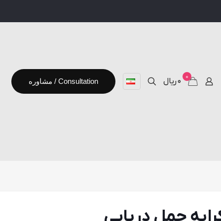
0
۰ ریال
مشاوره / Consultation
نامه تكميلی اعلام GRI كرايه حمل دريايی