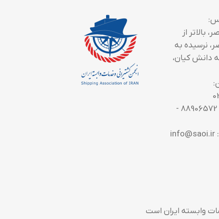
س:
، بالاتر از
ر، نرسیده به
 دانش کیان،
:
0
تلفن تماس: 88906572 -
in
ات وابسته ایران است