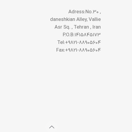
Adress:No.30 ,
daneshkian Alley, Vallie
Asr Sq. , Tehran , Iran
P.O.B:1415845173
Tel:+9821-88905604
Fax:+9821-88905604