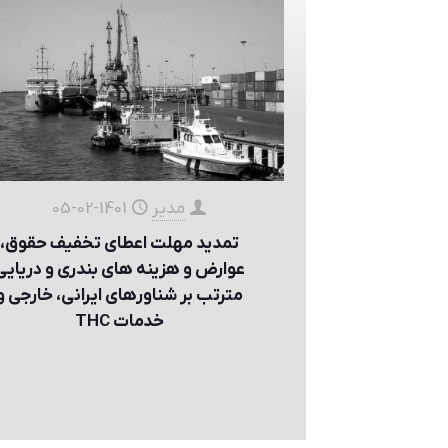
مدیر
1401-02-05
تمديد مهلت اعطای تخفيف حقوق،
عوارض و هزينه های بندری و دريايی
مترتب بر شناورهای ايراني، خارجی و
خدمات THC