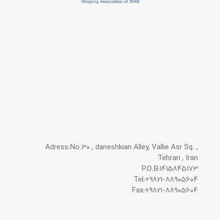
Adress:No.30 , daneshkian Alley, Vallie Asr Sq. ,
Tehran , Iran
P.O.B:1415845173
Tel:+9821-88905604
Fax:+9821-88905604