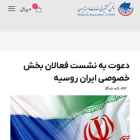
0
۰ ریال
دعوت به نشست فعالان بخش
خصوصي ايران روسيه
1401-08-23