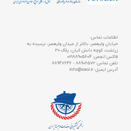
اطلاعات تماس:
خیابان ولیعصر، بالاتر از میدان ولیعصر، نرسیده به
زرتشت، کوچه دانش کیان، پلاک 30
فاکس انجمن: 02188905604
تلفن تماس: 88906572 - 88947646
آدرس ایمیل: info@saoi.ir