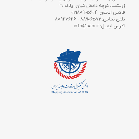
زرتشت، کوچه دانش کیان، پلاک 30
فاکس انجمن: 02188905604
تلفن تماس: 88906572 - 88947646
آدرس ایمیل: info@saoi.ir