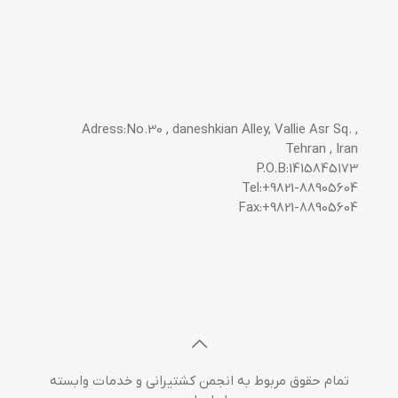
Adress:No.30 , daneshkian Alley, Vallie Asr Sq. ,
Tehran , Iran
P.O.B:1415845173
Tel:+9821-88905604
Fax:+9821-88905604
تمام حقوق مربوط به انجمن کشتیرانی و خدمات وابسته