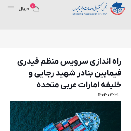
0
۰ ریال
راه اندازي سرويس منظم فيدري
فيمابين بنادر شهيد رجايي و
خليفه امارات عربي متحده
1402-03-31