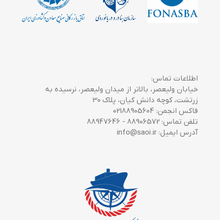
اطلاعات تماس:
خیابان ولیعصر، بالاتر از میدان ولیعصر، نرسیده به
زرتشت، کوچه دانش کیان، پلاک 30
فاکس انجمن: 02188905604
تلفن تماس: 88906572 - 88947646
آدرس ایمیل: info@saoi.ir