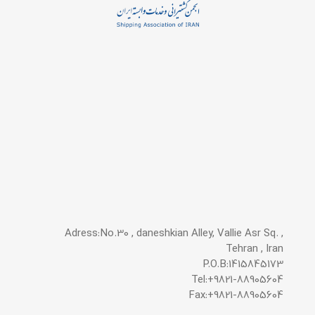
Adress:No.30 , daneshkian Alley, Vallie Asr Sq. ,
Tehran , Iran
P.O.B:1415845173
Tel:+9821-88905604
Fax:+9821-88905604