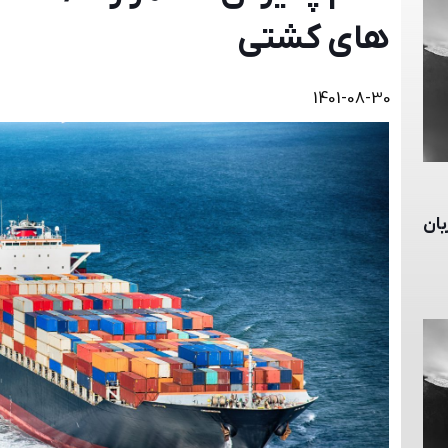
های كشتی
1401-08-30
WAR RISK به زبان