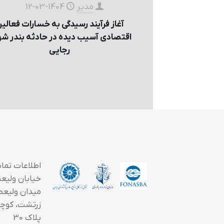
مدیر
1404-03-12
آغاز فرآیند رسیدگی به خسارات فعالي
اقتصادی آسيب ديده در حادثه بندر ش
رجايی
اطلاعات تما
خیابان ولیعصر
میدان ولیعص
زرتشت، کوچه
پلاک 30