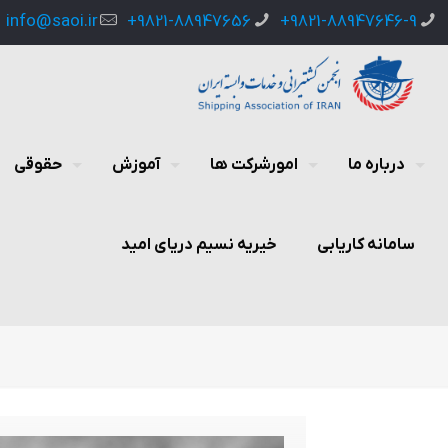
info@saoi.ir
9821-88947656+
9821-88947646-9+
درباره ما
امورشرکت ها
آموزش
حقوقی
سامانه کاریابی
خیریه نسیم دریای امید