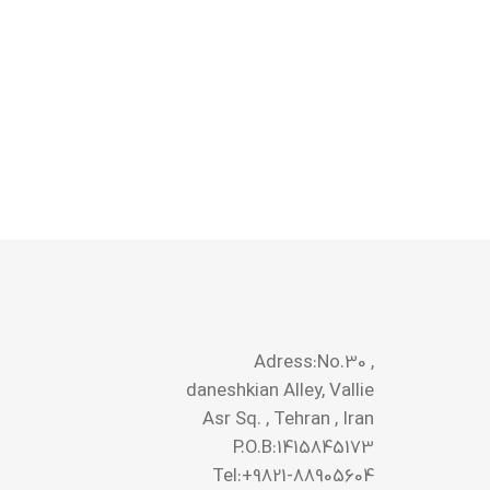
Adress:No.30 ,
daneshkian Alley, Vallie
Asr Sq. , Tehran , Iran
P.O.B:1415845173
Tel:+9821-88905604