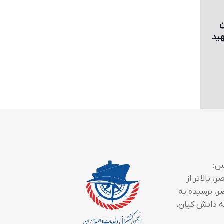
ن
هيد
س:
، بالاتر از
ر، نرسیده به
 دانش کیان،