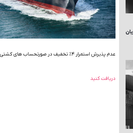
WAR RISK به زبان
عدم پذيرش استمرار ٤% تخفيف در صورتحساب های كشتی
دریافت کنید