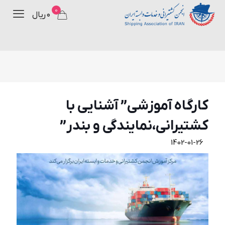
0
۰ ریال
كارگاه آموزشی” آشنايی با
كشتيرانی،نمايندگی و بندر”
1402-01-26