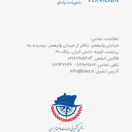
اطلاعات تماس:
خیابان ولیعصر، بالاتر از میدان ولیعصر، نرسیده به
زرتشت، کوچه دانش کیان، پلاک 30
فاکس انجمن: 02188905604
تلفن تماس: 88906572 - 88947646
آدرس ایمیل: info@saoi.ir