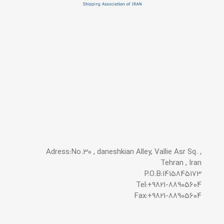
Adress:No.30 , daneshkian Alley, Vallie Asr Sq. ,
Tehran , Iran
P.O.B:1415845173
Tel:+9821-88905604
Fax:+9821-88905604