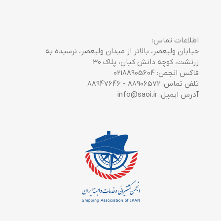
اطلاعات تماس:
خیابان ولیعصر، بالاتر از میدان ولیعصر، نرسیده به
زرتشت، کوچه دانش کیان، پلاک 30
فاکس انجمن: 02188905604
تلفن تماس: 88906572 - 88947646
آدرس ایمیل: info@saoi.ir