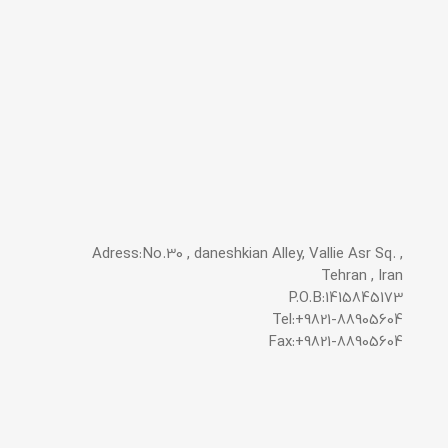
Adress:No.30 , daneshkian Alley, Vallie Asr Sq. ,
Tehran , Iran
P.O.B:1415845173
Tel:+9821-88905604
Fax:+9821-88905604