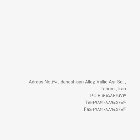
Adress:No.30 , daneshkian Alley, Vallie Asr Sq. ,
Tehran , Iran
P.O.B:1415845173
Tel:+9821-88905604
Fax:+9821-88905604