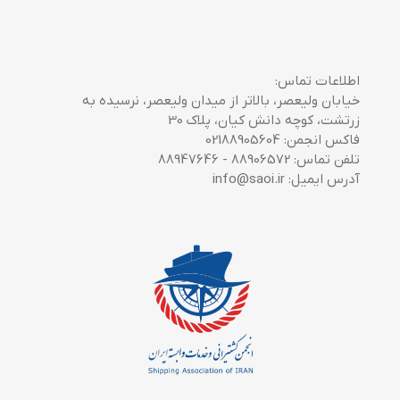
اطلاعات تماس:
خیابان ولیعصر، بالاتر از میدان ولیعصر، نرسیده به
زرتشت، کوچه دانش کیان، پلاک 30
فاکس انجمن: 02188905604
تلفن تماس: 88906572 - 88947646
آدرس ایمیل: info@saoi.ir