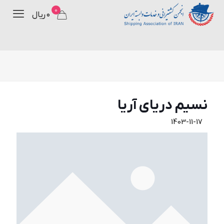
0
۰ ریال
نسيم درياي آريا
1403-11-17