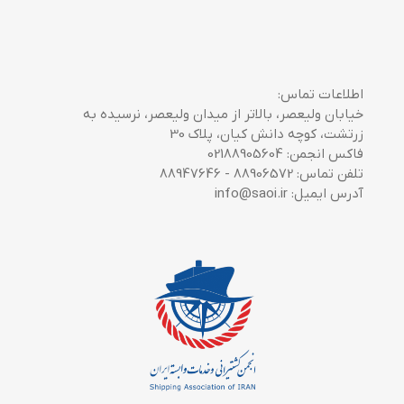
اطلاعات تماس:
خیابان ولیعصر، بالاتر از میدان ولیعصر، نرسیده به
زرتشت، کوچه دانش کیان، پلاک 30
فاکس انجمن: 02188905604
تلفن تماس: 88906572 - 88947646
آدرس ایمیل: info@saoi.ir