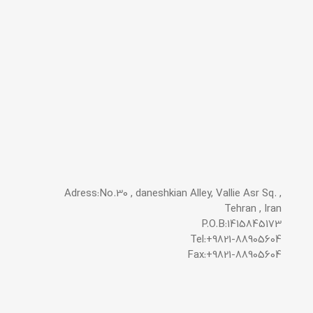
Adress:No.30 , daneshkian Alley, Vallie Asr Sq. ,
Tehran , Iran
P.O.B:1415845173
Tel:+9821-88905604
Fax:+9821-88905604