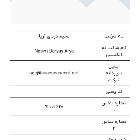
نام شرکت
نسيم درياي آريا
نام شرکت به
Nasim Daryay Arya
انگلیسی
ایمیل
دبیرخانه
sec@arianseascent.net
شرکت
کد پستی
شماره تماس
92006620
1
شماره تماس
2