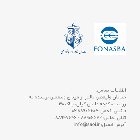
اطلاعات تماس:
خیابان ولیعصر، بالاتر از میدان ولیعصر، نرسیده به
زرتشت، کوچه دانش کیان، پلاک 30
فاکس انجمن: 02188905604
تلفن تماس: 88906572 - 88947646
آدرس ایمیل: info@saoi.ir