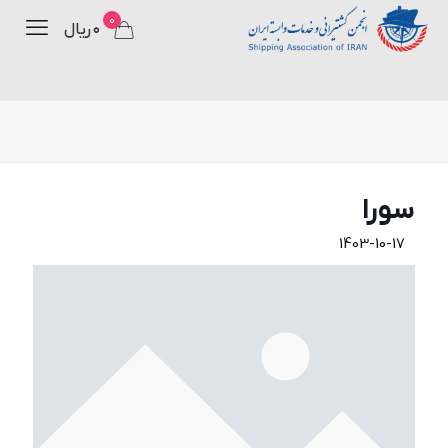
0
۰ ریال
سورا
1403-10-17