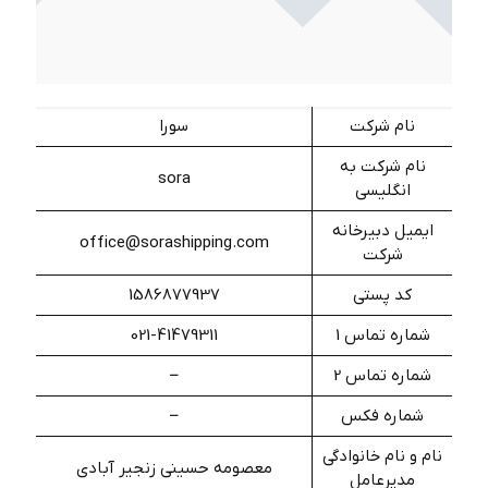
نام شرکت
سورا
نام شرکت به
sora
انگلیسی
ایمیل دبیرخانه
office@sorashipping.com
شرکت
کد پستی
1586877937
شماره تماس 1
021-41479311
شماره تماس 2
–
شماره فکس
–
نام و نام خانوادگی
معصومه حسینی زنجیر آبادی
مدیرعامل