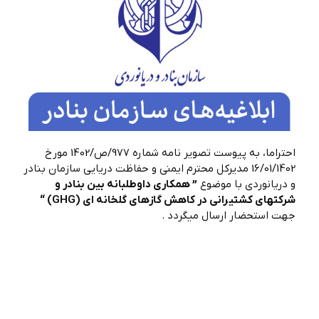
احتراما، به پیوست تصویر نامه شماره 977/ص/1402 مورخ
16/01/1402 مدیرکل محترم ایمنی و حفاظت دریایی سازمان بنادر
و دریانوردی با موضوع
” همكاري داوطلبانه بين بنادر و
شركتهاي كشتيراني در كاهش گازهاي گلخانه اي (GHG) “
جهت استحضار ارسال میگردد .