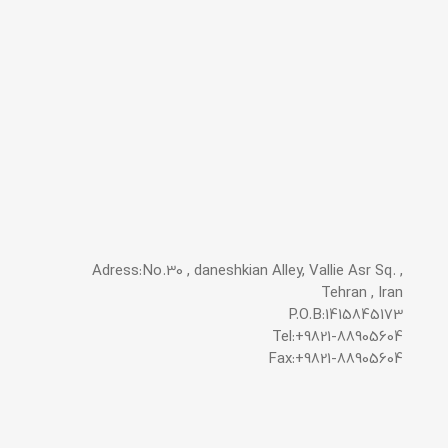
Adress:No.30 , daneshkian Alley, Vallie Asr Sq. ,
Tehran , Iran
P.O.B:1415845173
Tel:+9821-88905604
Fax:+9821-88905604