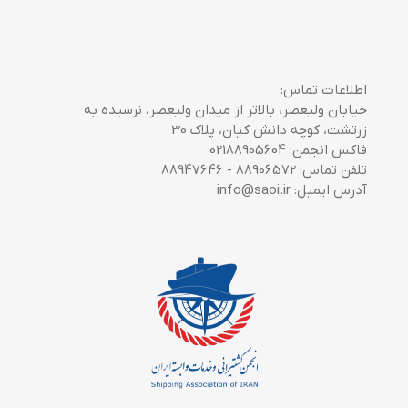
اطلاعات تماس:
خیابان ولیعصر، بالاتر از میدان ولیعصر، نرسیده به
زرتشت، کوچه دانش کیان، پلاک 30
فاکس انجمن: 02188905604
تلفن تماس: 88906572 - 88947646
آدرس ایمیل: info@saoi.ir