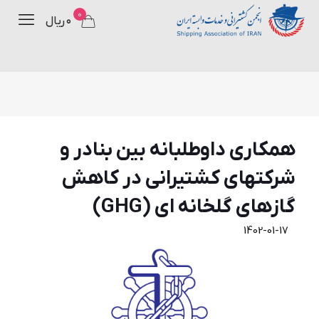
0
۰ ریال
همكاری داوطلبانه بين بنادر و
شركتهای كشتيرانی در كاهش
گازهای گلخانه ای (GHG)
1402-01-17