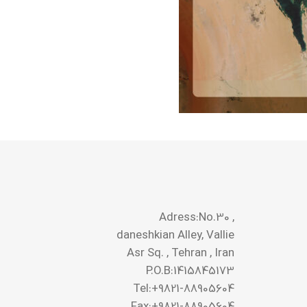
Adress:No.30 ,
daneshkian Alley, Vallie
Asr Sq. , Tehran , Iran
P.O.B:1415845173
Tel:+9821-88905604
Fax:+9821-88905604