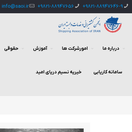
info@saoi.ir
9821-88947656+
9821-88947646-9+
درباره ما
امورشرکت ها
آموزش
حقوقی
سامانه کاریابی
خیریه نسیم دریای امید