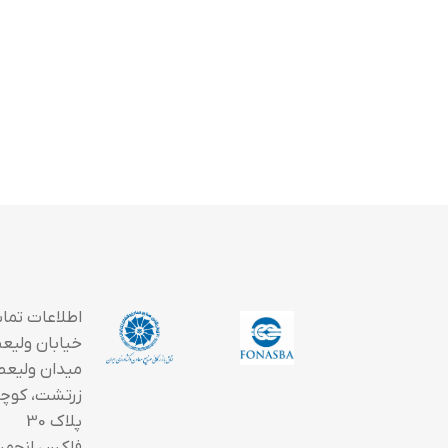
اطلاعات تما
خیابان ولیعصر
میدان ولیعص
زرتشت، کوچه
پلاک 30
فاکس انجمن