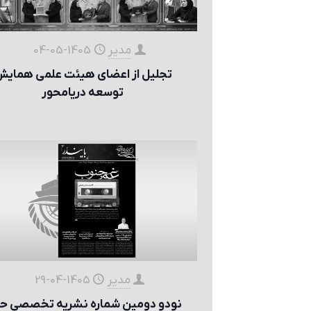
مدیر
1405-05-04
تجلیل از اعضای هیئت علمی همای
توسعه دریا‌محور
مدیر
1405-04-29
نودو دومین شماره نشریه تخصصی حو