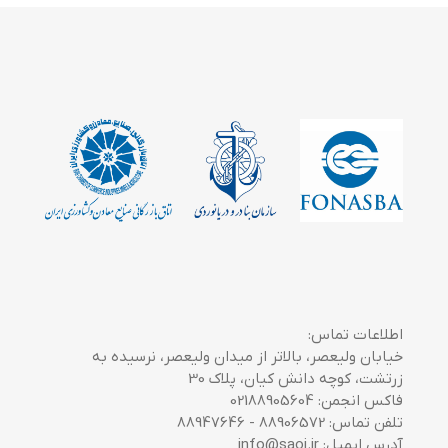
اطلاعات تماس:
خیابان ولیعصر، بالاتر از میدان ولیعصر، نرسیده به
زرتشت، کوچه دانش کیان، پلاک 30
فاکس انجمن: 02188905604
تلفن تماس: 88906572 - 88947646
آدرس ایمیل: info@saoi.ir