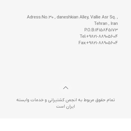
Adress:No.30 , daneshkian Alley, Vallie Asr Sq. ,
Tehran , Iran
P.O.B:1415845173
Tel:+9821-88905604
Fax:+9821-88905604
تمام حقوق مربوط به انجمن کشتیرانی و خدمات وابسته
ایران است