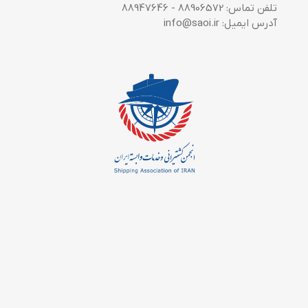
تلفن تماس: 88906572 - 88947646
آدرس ایمیل: info@saoi.ir