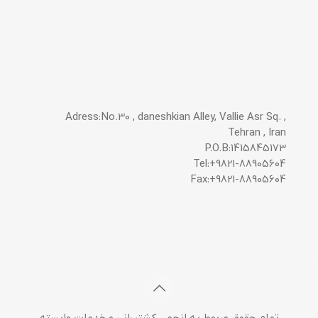
Adress:No.30 , daneshkian Alley, Vallie Asr Sq. ,
Tehran , Iran
P.O.B:1415845173
Tel:+9821-88905604
Fax:+9821-88905604
تمام حقوق مربوط به انجمن کشتیرانی و خدمات وابسته