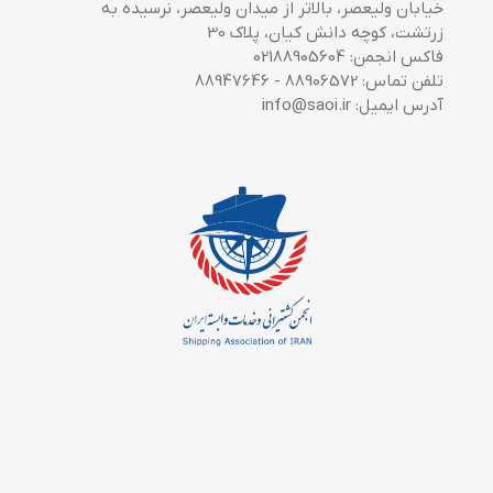
خیابان ولیعصر، بالاتر از میدان ولیعصر، نرسیده به
زرتشت، کوچه دانش کیان، پلاک 30
فاکس انجمن: 02188905604
تلفن تماس: 88906572 - 88947646
آدرس ایمیل: info@saoi.ir