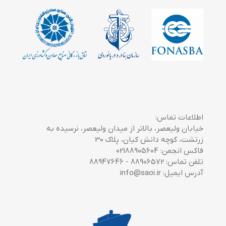
اطلاعات تماس:
خیابان ولیعصر، بالاتر از میدان ولیعصر، نرسیده به
زرتشت، کوچه دانش کیان، پلاک 30
فاکس انجمن: 02188905604
تلفن تماس: 88906572 - 88947646
آدرس ایمیل: info@saoi.ir