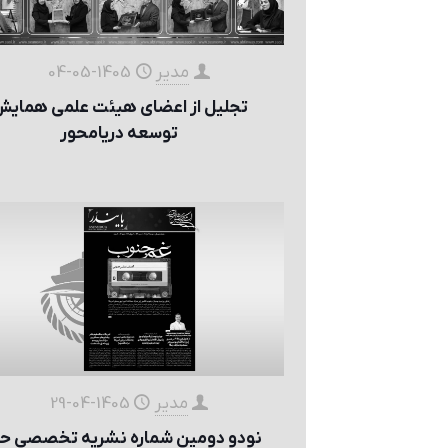
مدیر
1405-05-04
تجلیل از اعضای هیئت علمی همای
توسعه دریا‌محور
مدیر
1405-04-29
نودو دومین شماره نشریه تخصصی حو