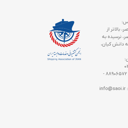
س:
، بالاتر از
ر، نرسیده به
 دانش کیان،
:
0
تلفن تماس: 88906572 -
in