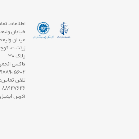
اطلاعات تما
خیابان ولیعصر
میدان ولیعص
زرتشت، کوچه
پلاک 30
فاکس انجمن
2188905604
88947646
آدرس ایمیل: fo@saoi.ir