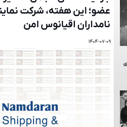
عضو؛ این هفته، شرکت نماین
نامداران اقیانوس امن
1404-07-09
ای