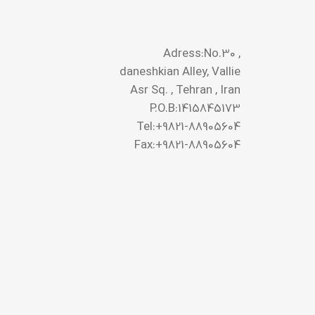
Adress:No.30 ,
daneshkian Alley, Vallie
Asr Sq. , Tehran , Iran
P.O.B:1415845173
Tel:+9821-88905604
Fax:+9821-88905604