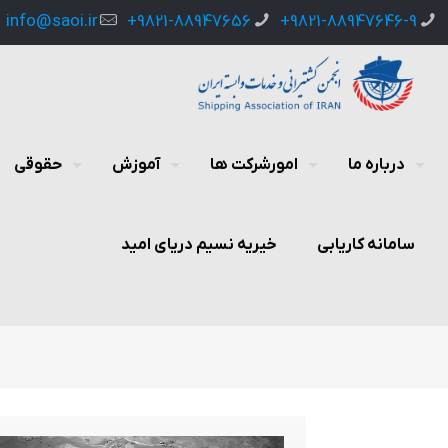
info@saoi.ir
9821-88947656+
9821-88947646-9+
درباره ما
امورشرکت ها
آموزش
حقوقی
سامانه کاریابی
خیریه نسیم دریای امید