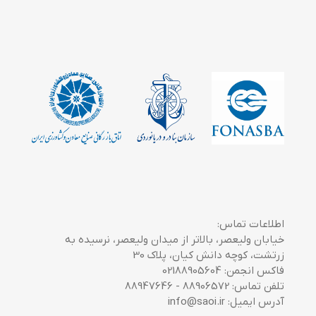
اطلاعات تماس:
خیابان ولیعصر، بالاتر از میدان ولیعصر، نرسیده به
زرتشت، کوچه دانش کیان، پلاک 30
فاکس انجمن: 02188905604
تلفن تماس: 88906572 - 88947646
آدرس ایمیل: info@saoi.ir