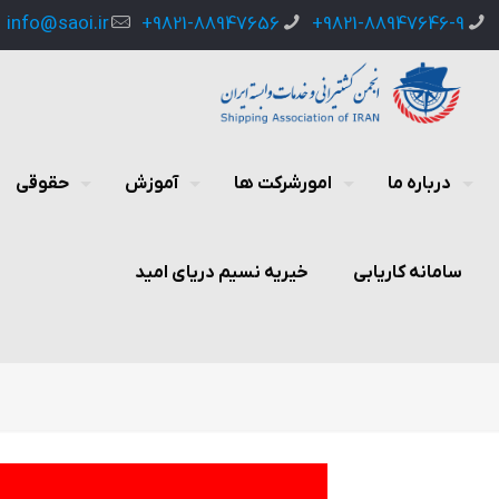
info@saoi.ir
9821-88947656+
9821-88947646-9+
درباره ما
امورشرکت ها
آموزش
حقوقی
سامانه کاریابی
خیریه نسیم دریای امید