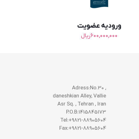
ورودیه عضویت
۶۰۰,۰۰۰,۰۰۰
ریال
Adress:No.30 ,
daneshkian Alley, Vallie
Asr Sq. , Tehran , Iran
P.O.B:1415845173
Tel:+9821-88905604
Fax:+9821-88905604