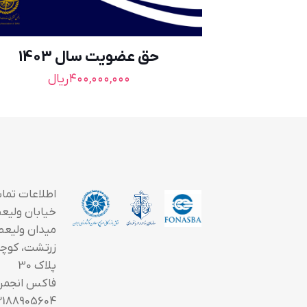
حق عضویت سال 1403
۴۰۰,۰۰۰,۰۰۰
ریال
اطلاعات تما
خیابان ولیعصر
میدان ولیعص
زرتشت، کوچه
پلاک 30
فاکس انجمن
2188905604