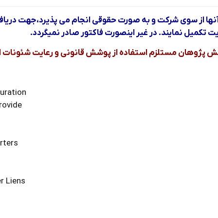
آنها از سوي شركت و به صورت حقوقي انجام مي پذيرد،جهت درياف
ت تكميل نمايند. در غير اينصورت فاكتور صادر نميگردد.
نش پژوهان مستلزم استفاده از پوشش قانوني و رعايت شئونات ا
Introduction to Time Charters and Duration
rovide
rters
r Liens