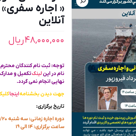
« اجاره سفری»
آنلاین
۴۸,۰۰۰,۰۰۰
ریال
توجه: ثبت نام کنندگان محترم؛ 
نام در این
لینک
تکمیل و مدارک 
نهایی انجام نمی گردد.
جهت دیدن بخشنامه
اینجا
کلیک
تاریخ برگزاری:
دوره اجاره زمانی: سه شنبه 1404/03/20 الی چهارشنبه 1404/03/21
ساعت برگزاری: 14 الی 19