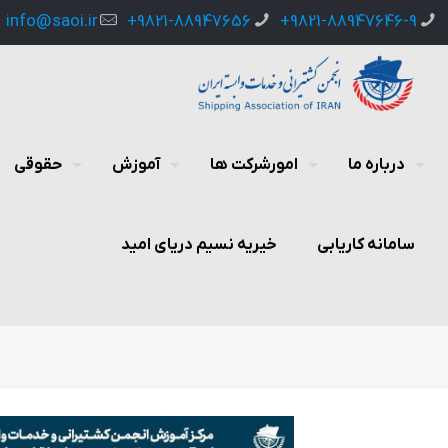
info@saoi.ir
9821-88947656+
9821-88947646-9+
درباره ما
امورشرکت ها
آموزش
حقوقی
سامانه کاریابی
خیریه نسیم دریای امید