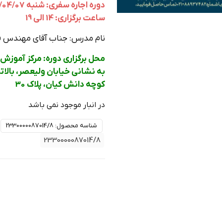
دوره اجاره سفری: شنبه 1404/04/07 الی یکشنبه 1404/04/08
ساعت برگزاری: 14 الی 19
نام مدرس: جناب آقای مهندس فر
محل برگزاری دوره: مرکز آموزش
به نشانی خیابان ولیعصر، بالات
کوچه دانش کیان، پلاک 30
در انبار موجود نمی باشد
شناسه محصول:
2330000087014/8
2330000087014/8