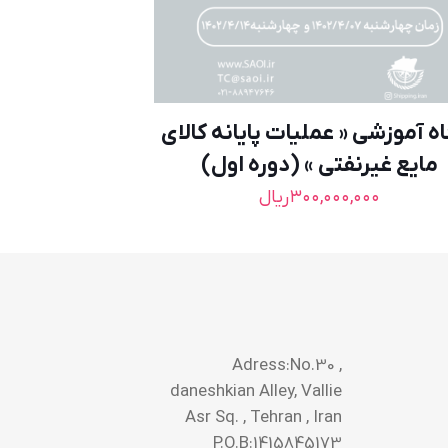
اه آموزشی « عملیات پایانه کالای
مایع غیرنفتی » (دوره اول)
۳۰۰,۰۰۰,۰۰۰
ریال
Adress:No.30 ,
daneshkian Alley, Vallie
Asr Sq. , Tehran , Iran
P.O.B:1415845173