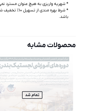
* شهريه واريزي به هيچ عنوان مسترد نمي
باشد.
محصولات مشابه
تمام شد