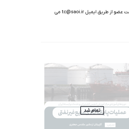
* شرط بهره مندي از تسهيل 10% تخفيف شركتهاي عضو انجمن، ارائه معرفي نامه در سربرگ و ممهور به مهر شركت عضو از طريق ايميل tc@saoi.ir مي
تمام شد