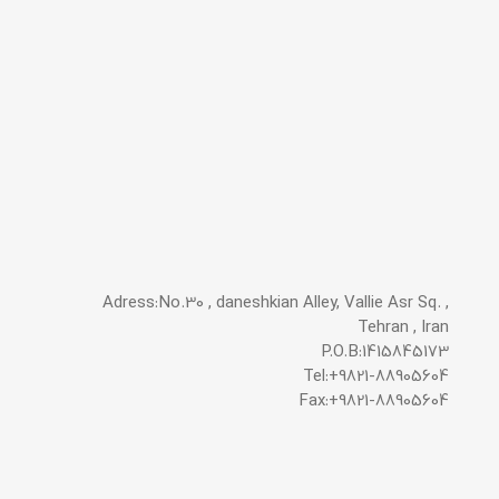
Adress:No.30 , daneshkian Alley, Vallie Asr Sq. ,
Tehran , Iran
P.O.B:1415845173
Tel:+9821-88905604
Fax:+9821-88905604