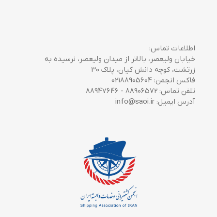
اطلاعات تماس:
خیابان ولیعصر، بالاتر از میدان ولیعصر، نرسیده به
زرتشت، کوچه دانش کیان، پلاک 30
فاکس انجمن: 02188905604
تلفن تماس: 88906572 - 88947646
آدرس ایمیل: info@saoi.ir