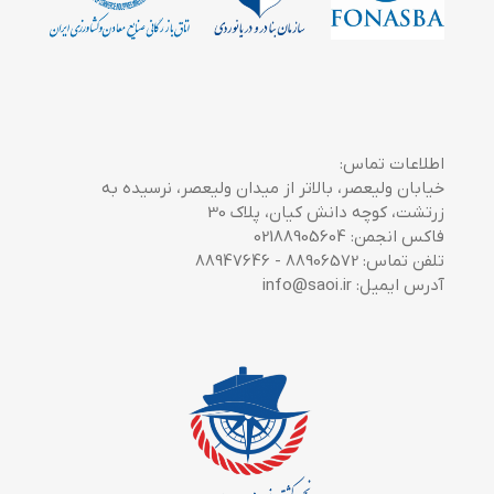
اطلاعات تماس:
خیابان ولیعصر، بالاتر از میدان ولیعصر، نرسیده به
زرتشت، کوچه دانش کیان، پلاک 30
فاکس انجمن: 02188905604
تلفن تماس: 88906572 - 88947646
آدرس ایمیل: info@saoi.ir