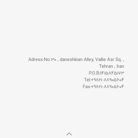
Adress:No.30 , daneshkian Alley, Vallie Asr Sq. ,
Tehran , Iran
P.O.B:1415845173
Tel:+9821-88905604
Fax:+9821-88905604