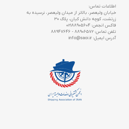
اطلاعات تماس:
خیابان ولیعصر، بالاتر از میدان ولیعصر، نرسیده به
زرتشت، کوچه دانش کیان، پلاک 30
فاکس انجمن: 02188905604
تلفن تماس: 88906572 - 88947646
آدرس ایمیل: info@saoi.ir