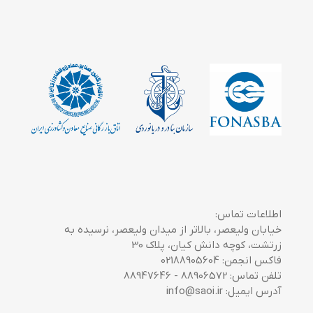
اطلاعات تماس:
خیابان ولیعصر، بالاتر از میدان ولیعصر، نرسیده به
زرتشت، کوچه دانش کیان، پلاک 30
فاکس انجمن: 02188905604
تلفن تماس: 88906572 - 88947646
آدرس ایمیل: info@saoi.ir