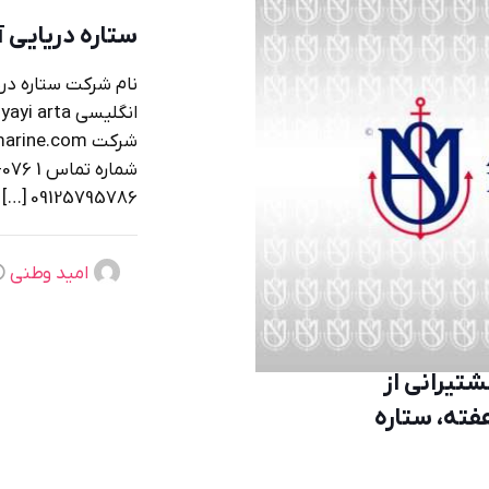
ستاره دریایی آر
نام شرکت ستاره دری
[…]
09125795786
امید وطنی
تیرانی از
ته، ستاره