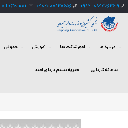
info@saoi.ir
9821-88947656+
9821-88947646-9+
درباره ما
امورشرکت ها
آموزش
حقوقی
سامانه کاریابی
خیریه نسیم دریای امید