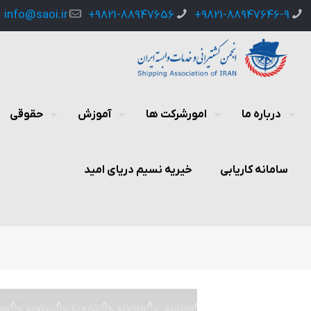
info@saoi.ir
9821-88947656+
9821-88947646-9+
درباره ما
امورشرکت ها
آموزش
حقوقی
سامانه کاریابی
خیریه نسیم دریای امید