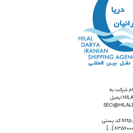
نام شرکت به
انگلیسی HILAL DARYA IRANIAN ایمیل
SEC1@HILALDARYA.C
http://WWW.HILALDARYA.COM کد پستی
[…]