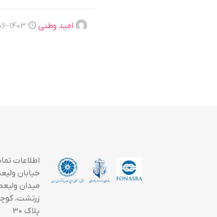
امید وطنی
1403-06-24
اطلاعات تما
خیابان ولیعصر
میدان ولیعص
زرتشت، کوچه
پلاک 30