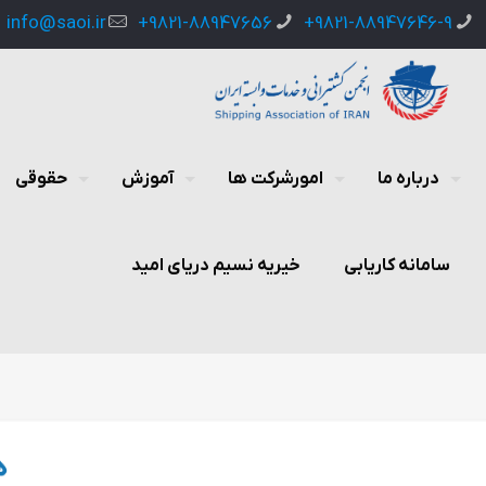
info@saoi.ir
9821-88947656+
9821-88947646-9+
درباره ما
امورشرکت ها
آموزش
حقوقی
سامانه کاریابی
خیریه نسیم دریای امید