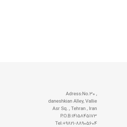
Adress:No.30 ,
daneshkian Alley, Vallie
Asr Sq. , Tehran , Iran
P.O.B:1415845173
Tel:+9821-88905604