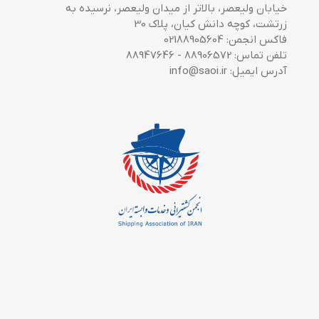
خیابان ولیعصر، بالاتر از میدان ولیعصر، نرسیده به
زرتشت، کوچه دانش کیان، پلاک 30
فاکس انجمن: 02188905604
تلفن تماس: 88906572 - 88947646
آدرس ایمیل: info@saoi.ir