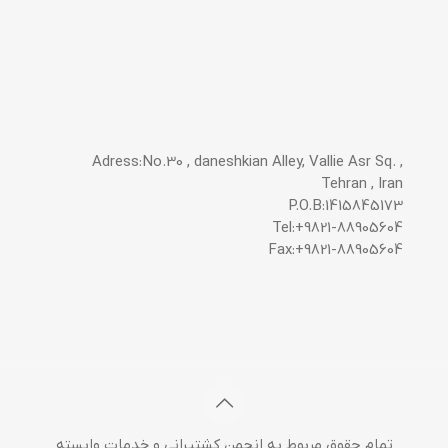
Adress:No.30 , daneshkian Alley, Vallie Asr Sq. ,
Tehran , Iran
P.O.B:1415845173
Tel:+9821-88905604
Fax:+9821-88905604
تمام حقوق مربوط به انجمن کشتیرانی و خدمات وابسته