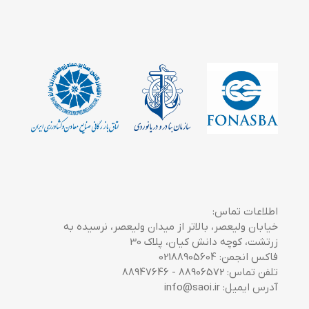
اطلاعات تماس:
خیابان ولیعصر، بالاتر از میدان ولیعصر، نرسیده به
زرتشت، کوچه دانش کیان، پلاک 30
فاکس انجمن: 02188905604
تلفن تماس: 88906572 - 88947646
آدرس ایمیل: info@saoi.ir