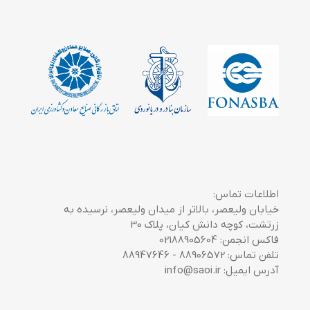
اطلاعات تماس:
خیابان ولیعصر، بالاتر از میدان ولیعصر، نرسیده به
زرتشت، کوچه دانش کیان، پلاک 30
فاکس انجمن: 02188905604
تلفن تماس: 88906572 - 88947646
آدرس ایمیل: info@saoi.ir