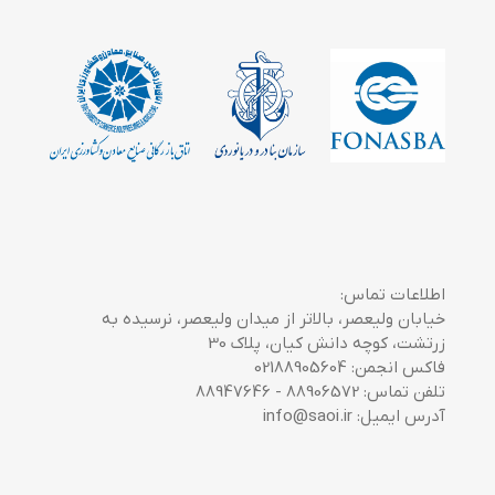
اطلاعات تماس:
خیابان ولیعصر، بالاتر از میدان ولیعصر، نرسیده به
زرتشت، کوچه دانش کیان، پلاک 30
فاکس انجمن: 02188905604
تلفن تماس: 88906572 - 88947646
آدرس ایمیل: info@saoi.ir