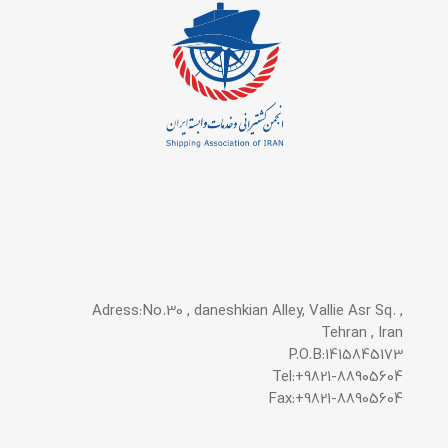
Adress:No.30 , daneshkian Alley, Vallie Asr Sq. ,
Tehran , Iran
P.O.B:1415845173
Tel:+9821-88905604
Fax:+9821-88905604