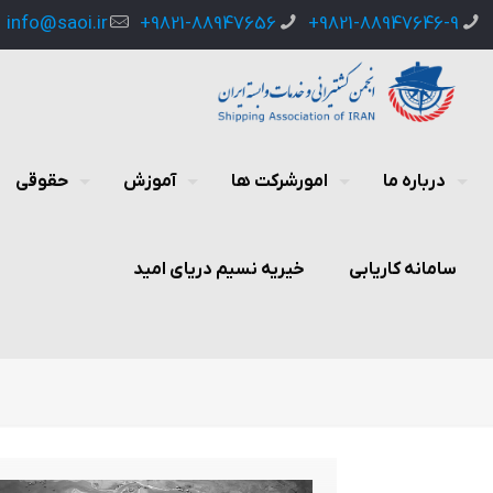
info@saoi.ir
9821-88947656+
9821-88947646-9+
درباره ما
امورشرکت ها
آموزش
حقوقی
سامانه کاریابی
خیریه نسیم دریای امید