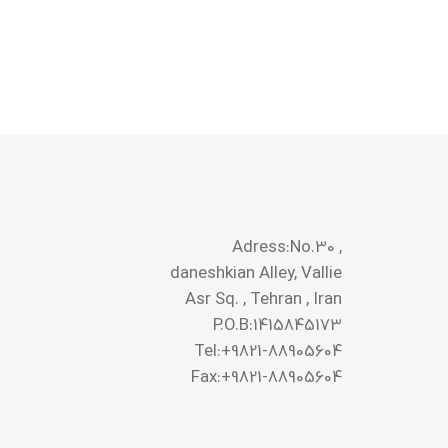
Adress:No.30 ,
daneshkian Alley, Vallie
Asr Sq. , Tehran , Iran
P.O.B:1415845173
Tel:+9821-88905604
Fax:+9821-88905604