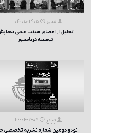
مدیر
1405-05-04
تجلیل از اعضای هیئت علمی همای
توسعه دریا‌محور
مدیر
1405-04-29
نودو دومین شماره نشریه تخصصی حو