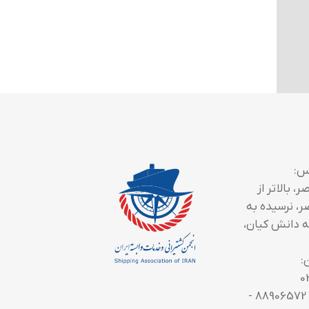
س:
، بالاتر از
ر، نرسیده به
 دانش کیان،
:
0
تلفن تماس: 88906572 -