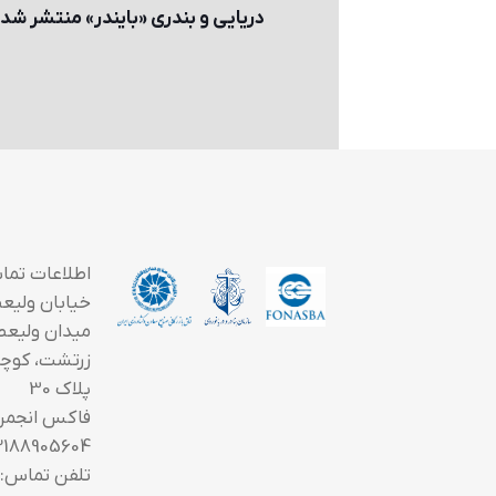
دریایی و بندری «بایندر» منتشر شد
اطلاعات تما
خیابان ولیعصر
میدان ولیعص
زرتشت، کوچه
پلاک 30
فاکس انجمن
2188905604