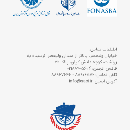
اطلاعات تماس:
خیابان ولیعصر، بالاتر از میدان ولیعصر، نرسیده به
زرتشت، کوچه دانش کیان، پلاک 30
فاکس انجمن: 02188905604
تلفن تماس: 88906572 - 88947646
آدرس ایمیل: info@saoi.ir