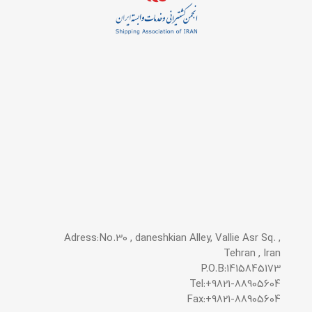
Adress:No.30 , daneshkian Alley, Vallie Asr Sq. ,
Tehran , Iran
P.O.B:1415845173
Tel:+9821-88905604
Fax:+9821-88905604