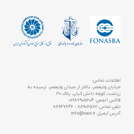
اطلاعات تماس:
خیابان ولیعصر، بالاتر از میدان ولیعصر، نرسیده به
زرتشت، کوچه دانش کیان، پلاک 30
فاکس انجمن: 02188905604
تلفن تماس: 88906572 - 88947646
آدرس ایمیل: info@saoi.ir