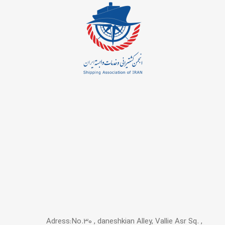
Adress:No.30 , daneshkian Alley, Vallie Asr Sq. ,