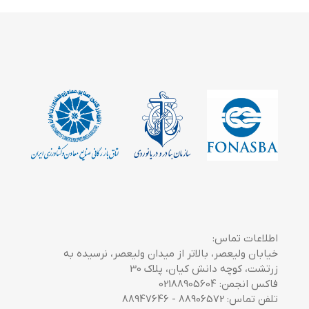
اطلاعات تماس:
خیابان ولیعصر، بالاتر از میدان ولیعصر، نرسیده به
زرتشت، کوچه دانش کیان، پلاک 30
فاکس انجمن: 02188905604
تلفن تماس: 88906572 - 88947646